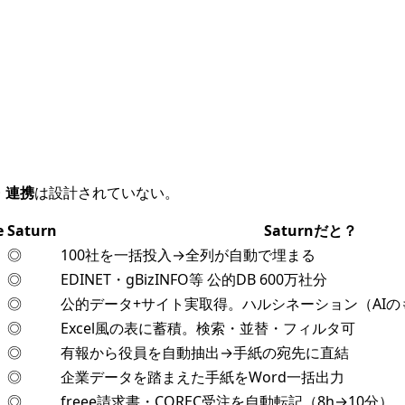
・連携
は
設計されていない
。
e
Saturn
Saturnだと？
◎
100社を一括投入→全列が自動で埋まる
◎
EDINET・gBizINFO等 公的DB 600万社分
◎
公的データ+サイト実取得。ハルシネーション（AI
◎
Excel風の表に蓄積。検索・並替・フィルタ可
◎
有報から役員を自動抽出→手紙の宛先に直結
◎
企業データを踏まえた手紙をWord一括出力
◎
freee請求書・COREC受注を自動転記（8h→10分）