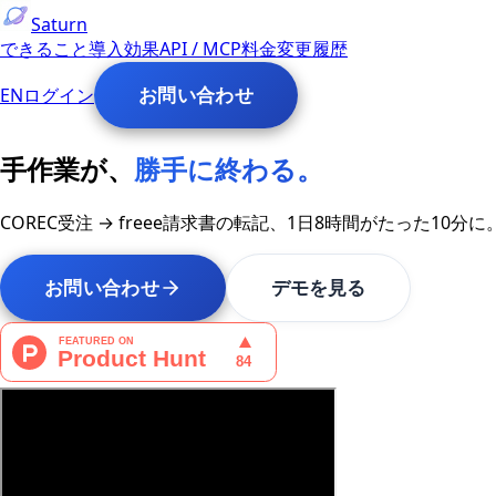
Saturn
できること
導入効果
API / MCP
料金
変更履歴
お問い合わせ
EN
ログイン
手作業が、
勝手に終わる。
COREC受注 → freee請求書の転記、
1日8時間
が
たった10分
に
お問い合わせ
デモを見る