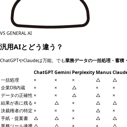
VS GENERAL AI
汎用AIとどう違う？
ChatGPTやClaudeは万能。でも
業務データの一括処理・蓄積
ChatGPT
Gemini
Perplexity
Manus
Claud
一括処理
×
×
×
△
△
企業DB内蔵
×
×
△
×
×
データの正確性
×
×
△
△
×
結果が表に残る
×
△
×
△
△
決裁権者の特定
×
×
×
△
×
手紙・提案書
△
△
×
△
△
業務ツール連携
△
△
×
×
△